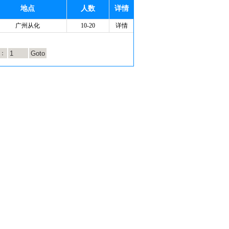
地点
人数
详情
广州从化
10-20
详情
：