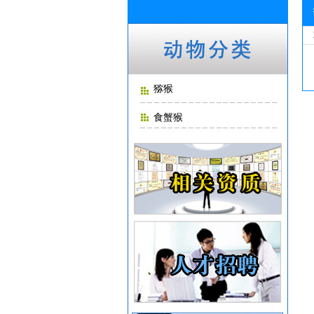
猕猴
食蟹猴